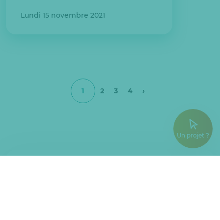
Lundi 15 novembre 2021
1
2
3
4
›
Un projet ?