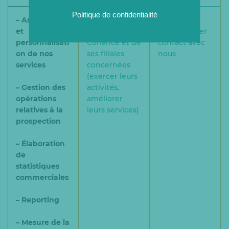
Politique de confidentialité
– Amélioration
Intérêts
3 ans après
et
légitimes de
votre dernier
personnalisati
Coriance et de
contact avec
on de nos
ses filiales
nous
services
concernées
(exercer leurs
– Gestion des
activités,
opérations
améliorer
relatives à la
leurs services)
prospection
– Élaboration
de
statistiques
commerciales
– Reporting
– Mesure de la