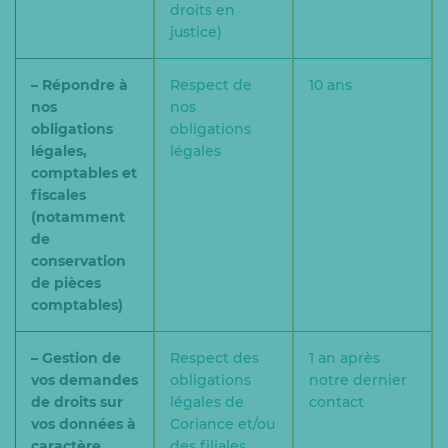
droits en
justice)
– Répondre à
Respect de
10 ans
nos
nos
obligations
obligations
légales,
légales
comptables et
fiscales
(notamment
de
conservation
de pièces
comptables)
– Gestion de
Respect des
1 an après
vos demandes
obligations
notre dernier
de droits sur
légales de
contact
vos données à
Coriance et/ou
caractère
des filiales