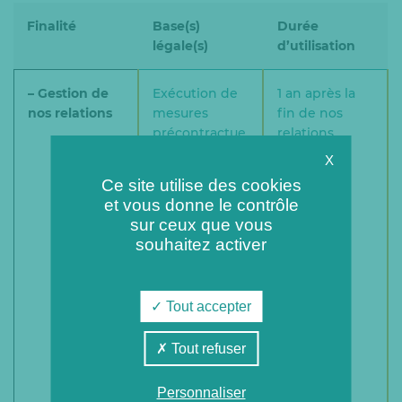
Finalité
Base(s)
Durée
légale(s)
d’utilisation
– Gestion de
Exécution de
1 an après la
nos relations
mesures
fin de nos
précontractue
relations
lles,
X
contractuelles,
Ce site utilise des cookies
prises à votre
et vous donne le contrôle
demande
sur ceux que vous
(demandes
souhaitez activer
d’information,
de mise en
relation…)
Tout accepter
Notre intérêt
légitime
Tout refuser
(gérer nos
relations avec
les tiers)
Personnaliser