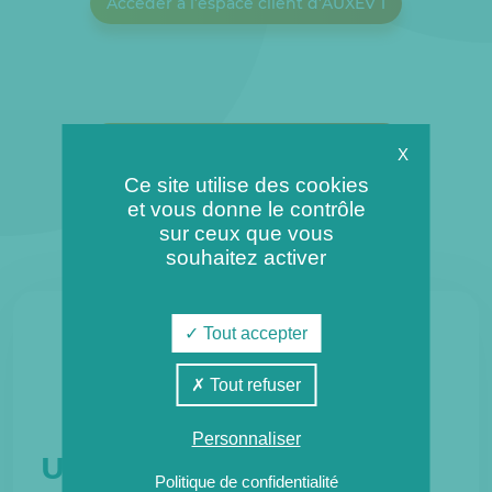
Accéder à l’espace client d’AUXEV 1
Accéder à l’espace client d’AUXEV 2
X
Ce site utilise des cookies
et vous donne le contrôle
sur ceux que vous
souhaitez activer
Tout accepter
Tout refuser
Personnaliser
Une filiale du groupe
Politique de confidentialité