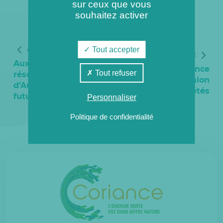
sur ceux que vous
souhaitez activer
Tout accepter
Article précédent
Article suivant
Auxev2 : le second
AUXERRE : Coriance
Tout refuser
réseau de chaleur
participe au salon
d’Auxerre séduit les
des copropriétés
futurs abonnés
Personnaliser
Politique de confidentialité