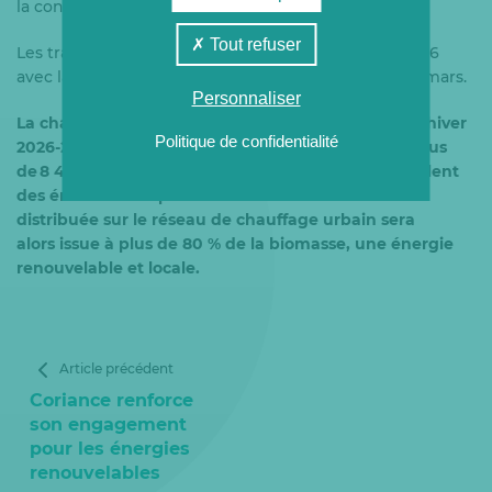
la construction.
Tout refuser
Les travaux se poursuivent en ce début d’année 2026
avec la construction du bâtiment à partir de début mars.
Personnaliser
La chaufferie biomasse sera mise en service pour l’hiver
Politique de confidentialité
2026-2027 et permettra d’éviter les émissions de plus
de 8 412 tonnes de CO2 chaque année, soit l’équivalent
des émissions de plus de 7010 voitures. La chaleur
distribuée sur le réseau de chauffage urbain sera
alors issue à plus de 80 % de la biomasse, une énergie
renouvelable et locale.
Article précédent
Coriance renforce
son engagement
pour les énergies
renouvelables