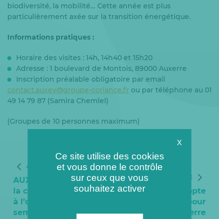
biodiversité, la mobilité… Cette année est plus
particulièrement axée sur la transition énergétique.
Informations pratiques :
Horaire des visites : 14h, 14h40 et 15h20
Adresse : 1 boulevard de Montois, 89000 Auxerre
Inscription préalable obligatoire par email
contact.auxev@groupe-coriance.fr
ou par téléphone au 01
49 14 79 87 (Samira Chemlel)
(Groupes de 10 personnes maximum)
X
Ce site utilise des cookies
et vous donne le contrôle
Article précédent
sur ceux que vous
Article suivant
AUXERRE : Visite de
souhaitez activer
la chaufferie Auxev
Coriance adopte
à l’occasion de la
l’éco-pâturage pour
semaine de l’Age
son site d’Auxerre