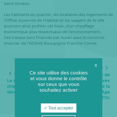
Saint-Siméon.
Les habitants du quartier, les locataires des logements de
l’Office Auxerrois de l’Habitat et les usagers de la ville
pourront ainsi profiter cet hiver, d’un chauffage
économique plus respectueux de l’environnement.
Ces travaux sont financés par Auxev avec le concours
ﬁnancier de l’ADEME Bourgogne-Franche-Comté.
X
Article suivant
Ce site utilise des cookies
Article précédent
AUXERRE : Visite de
et vous donne le contrôle
Le réseau de
la chaufferie Auxev
sur ceux que vous
chaleur d’Auxerre se
à l’occasion de la
souhaitez activer
développe
semaine de l’Age
d’Or
Tout accepter